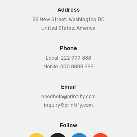
Address
88 New Street, Washington DC
United States, America
Phone
Local: 222 999 888
Mobile: 000 8888 999
Email
needhelp@printify.com
inquiry@printify.com
Follow